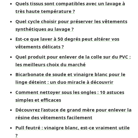
Quels tissus sont compatibles avec un lavage à
très haute température ?
Quel cycle choisir pour préserver les vêtements
synthétiques au lavage ?
Est-ce que laver à 50 degrés peut altérer vos
vêtements délicats ?
Quel produit pour enlever de la colle sur du PVC :
les meilleurs choix du marché
Bicarbonate de soude et vinaigre blanc pour le
linge déteint : un duo miracle à découvrir
Comment nettoyer sous les ongles : 10 astuces
simples et efficaces
Découvrez l’astuce de grand mère pour enlever la
résine des vêtements facilement
Pull feutré : vinaigre blanc, est-ce vraiment utile
?