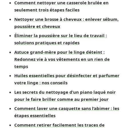
Comment nettoyer une casserole brulée en
seulement trois étapes faciles
Nettoyer une brosse à cheveux : enlever sébum,
poussière et cheveux
Éliminer la poussière sur le lieu de travail :
solutions pratiques et rapides
Astuce grand-mère pour le linge déteint :
Redonnez vie à vos vêtements en un rien de
temps
Huiles essentielles pour désinfecter et parfumer
votre linge : nos conseils
Les secrets du nettoyage d’un piano laqué noir
pour le faire briller comme au premier jour
Comment laver une casquette sans l’abimer : les
étapes essentielles
Comment retirer facilement les traces de