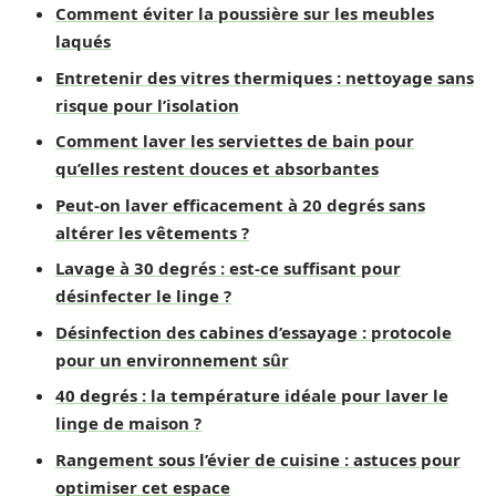
Comment éviter la poussière sur les meubles
laqués
Entretenir des vitres thermiques : nettoyage sans
risque pour l’isolation
Comment laver les serviettes de bain pour
qu’elles restent douces et absorbantes
Peut-on laver efficacement à 20 degrés sans
altérer les vêtements ?
Lavage à 30 degrés : est-ce suffisant pour
désinfecter le linge ?
Désinfection des cabines d’essayage : protocole
pour un environnement sûr
40 degrés : la température idéale pour laver le
linge de maison ?
Rangement sous l’évier de cuisine : astuces pour
optimiser cet espace