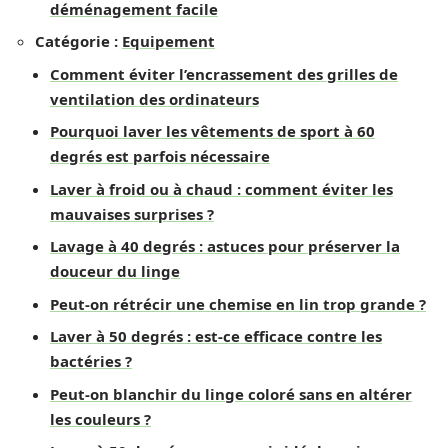
déménagement facile
Catégorie :
Equipement
Comment éviter l’encrassement des grilles de
ventilation des ordinateurs
Pourquoi laver les vêtements de sport à 60
degrés est parfois nécessaire
Laver à froid ou à chaud : comment éviter les
mauvaises surprises ?
Lavage à 40 degrés : astuces pour préserver la
douceur du linge
Peut-on rétrécir une chemise en lin trop grande ?
Laver à 50 degrés : est-ce efficace contre les
bactéries ?
Peut-on blanchir du linge coloré sans en altérer
les couleurs ?