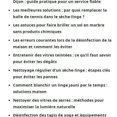
Dijon : guide pratique pour un service fiable
Les meilleures solutions : par quoi remplacer la
balle de tennis dans le sèche-linge ?
Les astuces pour faire briller un sol en marbre
sans produits chimiques
Les erreurs courantes lors de la désinfection de la
maison et comment les éviter
Entretenir des vitres teintées : ce qu’il faut savoir
pour éviter les dégâts
Nettoyage régulier d’un sèche-linge : étapes clés
pour éviter les pannes
Comment blanchir un linge jauni par le temps :
solutions maison
Nettoyer des vitres de serres : méthodes pour
maximiser la lumière naturelle
Désinfection des tapis de yoga et équipements