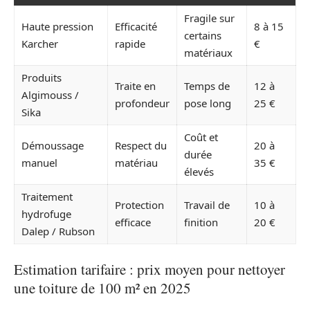
Fragile sur
Haute pression
Efficacité
8 à 15
certains
Karcher
rapide
€
matériaux
Produits
Traite en
Temps de
12 à
Algimouss /
profondeur
pose long
25 €
Sika
Coût et
Démoussage
Respect du
20 à
durée
manuel
matériau
35 €
élevés
Traitement
Protection
Travail de
10 à
hydrofuge
efficace
finition
20 €
Dalep / Rubson
Estimation tarifaire : prix moyen pour nettoyer
une toiture de 100 m² en 2025