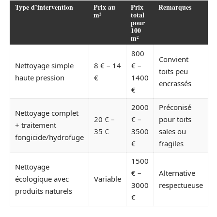
Type d’intervention
Prix au
Prix
Remarques
m²
total
pour
100
m²
800
Convient
Nettoyage simple
8 € – 14
€ –
toits peu
haute pression
€
1400
encrassés
€
2000
Préconisé
Nettoyage complet
20 € –
€ –
pour toits
+ traitement
35 €
3500
sales ou
fongicide/hydrofuge
€
fragiles
1500
Nettoyage
€ –
Alternative
écologique avec
Variable
3000
respectueuse
produits naturels
€