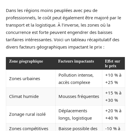
Dans les régions moins peuplées avec peu de
professionnels, le coût peut également être majoré par le
transport et la logistique. À l’inverse, les zones où la
concurrence est forte peuvent engendrer des baisses
tarifaires intéressantes. Voici un tableau récapitulatif des
divers facteurs géographiques impactant le prix :
Zone géographique
Facteurs impactants
Effet sur
le prix
Pollution intense,
+10 % à
Zones urbaines
accès complexe
+25 %
+15 % à
Climat humide
Mousses fréquentes
+30 %
Déplacements
+20 % à
Zonage rural isolé
longs, logistique
+40 %
Zones compétitives
Baisse possible des
-10 % à