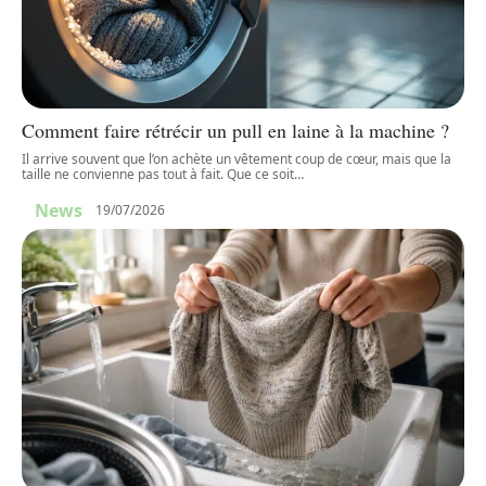
Comment faire rétrécir un pull en laine à la machine ?
Il arrive souvent que l’on achète un vêtement coup de cœur, mais que la
taille ne convienne pas tout à fait. Que ce soit
…
News
19/07/2026