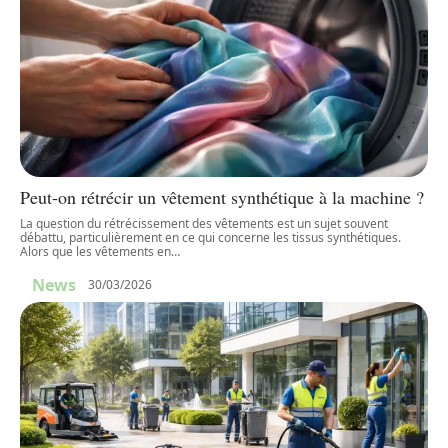
Peut-on rétrécir un vêtement synthétique à la machine ?
La question du rétrécissement des vêtements est un sujet souvent
débattu, particulièrement en ce qui concerne les tissus synthétiques.
Alors que les vêtements en
…
News
30/03/2026