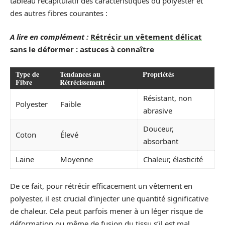
tableau récapitulatif des caractéristiques du polyester et
des autres fibres courantes :
A lire en complément :
Rétrécir un vêtement délicat
sans le déformer : astuces à connaître
Type de
Tendances au
Propriétés
Fibre
Rétrécissement
Résistant, non
Polyester
Faible
abrasive
Douceur,
Coton
Élevé
absorbant
Laine
Moyenne
Chaleur, élasticité
De ce fait, pour rétrécir efficacement un vêtement en
polyester, il est crucial d’injecter une quantité significative
de chaleur. Cela peut parfois mener à un léger risque de
déformation ou même de fusion du tissu s’il est mal