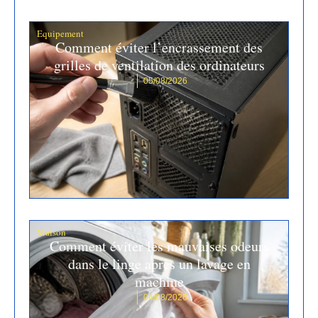
Equipement
Comment éviter l’encrassement des
grilles de ventilation des ordinateurs
05/08/2026
Maison
Comment éviter les mauvaises odeurs
dans le linge après un lavage en
machine
04/08/2026