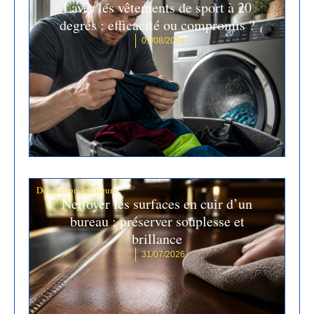
Laver les vêtements de sport à 20
degrés : efficacité ou compromis ?
01/08/2026
Décoration Interieure
Nettoyer les surfaces en cuir d’un
bureau : préserver souplesse et
brillance
31/07/2026