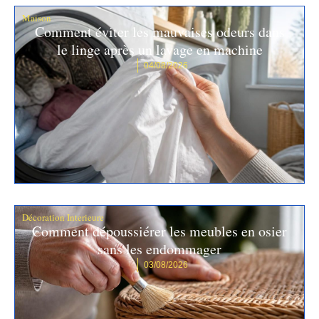
Maison
Comment éviter les mauvaises odeurs dans
le linge après un lavage en machine
04/08/2026
Décoration Interieure
Comment dépoussiérer les meubles en osier
sans les endommager
03/08/2026