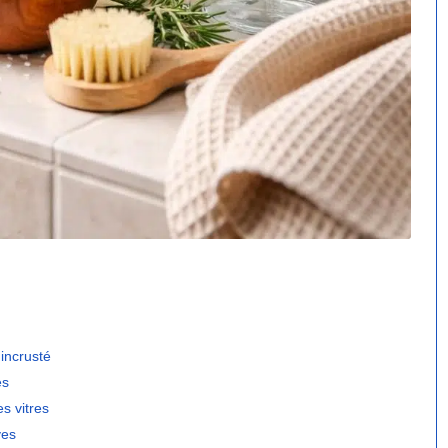
 incrusté
es
es vitres
ves