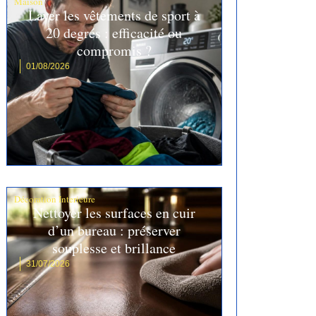
Maison
Laver les vêtements de sport à
20 degrés : efficacité ou
compromis ?
01/08/2026
Décoration Interieure
Nettoyer les surfaces en cuir
d’un bureau : préserver
souplesse et brillance
31/07/2026