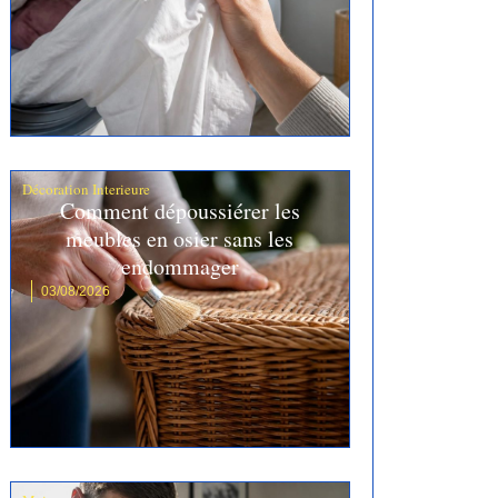
Décoration Interieure
Comment dépoussiérer les
meubles en osier sans les
endommager
03/08/2026