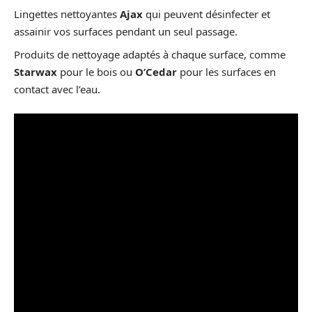
Lingettes nettoyantes
Ajax
qui peuvent désinfecter et
assainir vos surfaces pendant un seul passage.
Produits de nettoyage adaptés à chaque surface, comme
Starwax
pour le bois ou
O’Cedar
pour les surfaces en
contact avec l’eau.