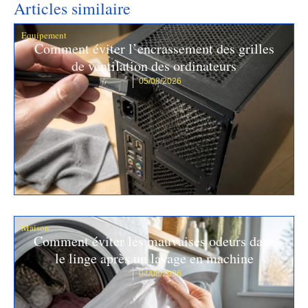
Articles similaire
Equipement
Comment éviter l’encrassement des grilles
de ventilation des ordinateurs
05/08/2026
Maison
Comment éviter les mauvaises odeurs dans
le linge après un lavage en machine
04/08/2026