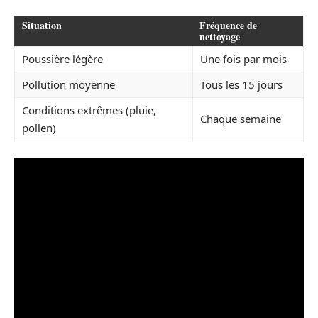
Situation
Fréquence de
nettoyage
Poussière légère
Une fois par mois
Pollution moyenne
Tous les 15 jours
Conditions extrêmes (pluie,
Chaque semaine
pollen)