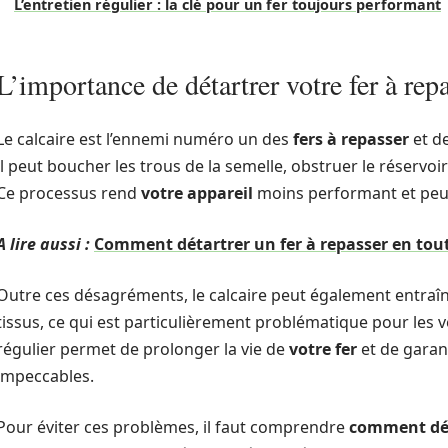
L’entretien régulier : la clé pour un fer toujours performant
L’importance de détartrer votre fer à rep
Le calcaire est l’ennemi numéro un des
fers à repasser
et d
il peut boucher les trous de la semelle, obstruer le réservoi
Ce processus rend
votre appareil
moins performant et p
A lire aussi :
Comment détartrer un fer à repasser en tout
Outre ces désagréments, le calcaire peut également entraîn
tissus, ce qui est particulièrement problématique pour les 
régulier permet de prolonger la vie de
votre fer
et de garan
impeccables.
Pour éviter ces problèmes, il faut comprendre
comment dét