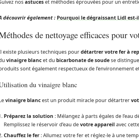
Suivez nos
astuces
et méthodes éprouvées pour un entreti
A découvrir également :
Pourquoi le dégraissant Lidl est-i
Méthodes de nettoyage efficaces pour vot
Il existe plusieurs techniques pour
détartrer votre fer à re
du
vinaigre blanc
et du
bicarbonate de soude
se distingue 
produits sont également respectueux de l’environnement 
Utilisation du vinaigre blanc
Le
vinaigre blanc
est un produit miracle pour détartrer
vot
Préparez la solution
: Mélangez à parts égales de l’eau d
Remplissez le réservoir d’eau de
votre appareil
avec cette
Chauffez le fer
: Allumez votre fer et réglez-le à une te