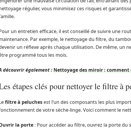
engendrer une mauvaise circulation de l’air, entraînant des
nettoyage régulier, vous minimisez ces risques et garantis
famille.
Pour un entretien efficace, il est conseillé de suivre une rou
maintenance. Par exemple, le nettoyage du filtre, du tambou
devenir un réflexe après chaque utilisation. De même, un 
être programmé tous les mois.
A découvrir également :
Nettoyage des miroir : comment év
Les étapes clés pour nettoyer le filtre à 
Le
filtre à peluches
est l’un des composants les plus importa
fonctionnement de votre sèche-linge. Voici comment le nett
Ouvrir la porte
: Pour accéder au filtre, ouvrez la porte du 